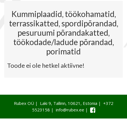
Kummiplaadid, töökohamatid,
terrassikatted, spordipõrandad,
pesuruumi põrandakatted,
töökodade/ladude põrandad,
porimatid
Toode ei ole hetkel aktiivne!
Rubex OÜ | Laki 9, Tallinn, 10621, Estonia | +372
5523158 | info@rubex.ee |